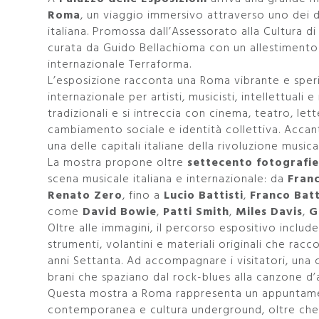
Roma
, un viaggio immersivo attraverso uno dei dec
italiana. Promossa dall’Assessorato alla Cultura 
curata da Guido Bellachioma con un allestimento
internazionale Terraforma.
L’esposizione racconta una Roma vibrante e speri
internazionale per artisti, musicisti, intellettuali
tradizionali e si intreccia con cinema, teatro, le
cambiamento sociale e identità collettiva. Acca
una delle capitali italiane della rivoluzione music
La mostra propone oltre
settecento fotografi
scena musicale italiana e internazionale: da
Fran
Renato Zero
, fino a
Lucio Battisti
,
Franco Bat
come
David Bowie
,
Patti Smith
,
Miles Davis
,
G
Oltre alle immagini, il percorso espositivo include ma
strumenti, volantini e materiali originali che rac
anni Settanta. Ad accompagnare i visitatori, un
brani che spaziano dal rock-blues alla canzone d’a
Questa mostra a Roma rappresenta un appuntament
contemporanea e cultura underground, oltre che un