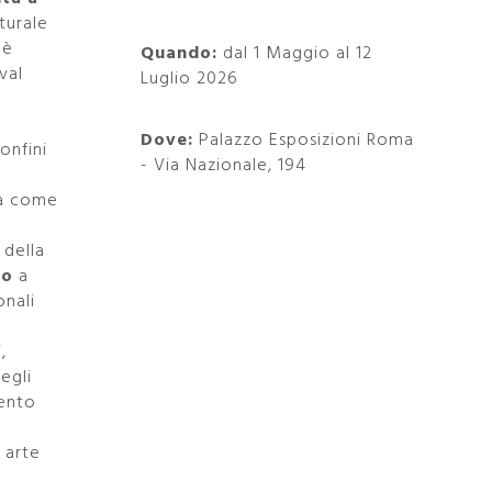
turale
 è
Quando:
dal 1 Maggio al 12
val
Luglio 2026
Dove:
Palazzo Esposizioni Roma
onfini
- Via Nazionale, 194
ma come
 della
no
a
onali
,
egli
cento
 arte