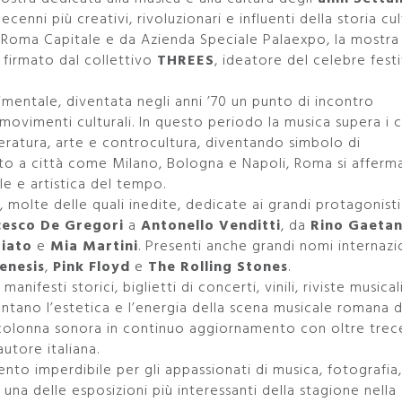
enni più creativi, rivoluzionari e influenti della storia cul
di Roma Capitale e da Azienda Speciale Palaexpo, la mostra
 firmato dal collettivo
THREES
, ideatore del celebre festi
mentale, diventata negli anni ’70 un punto di incontro
 e movimenti culturali. In questo periodo la musica supera i c
tteratura, arte e controcultura, diventando simbolo di
nto a città come Milano, Bologna e Napoli, Roma si affer
ale e artistica del tempo.
e
, molte delle quali inedite, dedicate ai grandi protagonisti
cesco De Gregori
a
Antonello Venditti
, da
Rino Gaeta
tiato
e
Mia Martini
. Presenti anche grandi nomi internazi
enesis
,
Pink Floyd
e
The Rolling Stones
.
nifesti storici, biglietti di concerti, vinili, riviste musicali
contano l’estetica e l’energia della scena musicale romana d
a colonna sonora in continuo aggiornamento con oltre tre
utore italiana.
o imperdibile per gli appassionati di musica, fotografia,
a delle esposizioni più interessanti della stagione nella