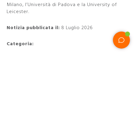
Milano, l’Università di Padova e la University of
Leicester.
Notizia pubblicata il:
8 Luglio 2026
Categoria:
Quando:
dal 3 Luglio al 15 Novembre 2026
Dove:
Museo Nazionale Romano - Via Giuseppe
Romita, 8
Non perdere una delle mostre più affascinanti
dell’estate a Roma e prenota il tuo soggiorno al
47
Boutique Hotel
.