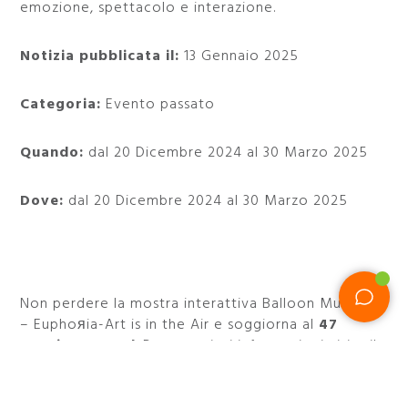
emozione, spettacolo e interazione.
Notizia pubblicata il:
13 Gennaio 2025
Categoria:
Evento passato
Quando:
dal 20 Dicembre 2024 al 30 Marzo 2025
Dove:
dal 20 Dicembre 2024 al 30 Marzo 2025
Non perdere la mostra interattiva Balloon Museum
– Euphoяia-Art is in the Air e soggiorna al
47
Boutique Hotel
. Per maggiori informazioni visita il
sito ufficiale oppure chiedi al nostro staff scrivendo
guestrelation@fortysevenhotel.com
o recandoti